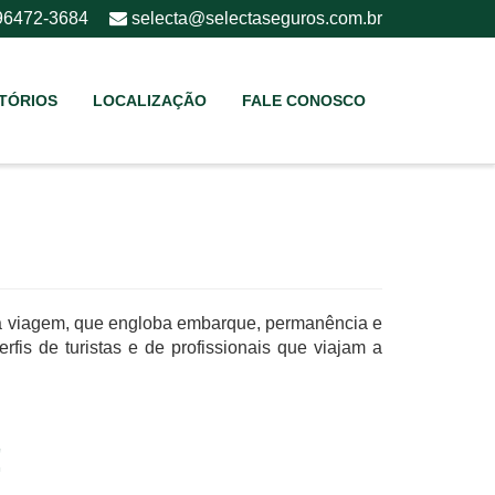
 96472-3684
selecta@selectaseguros.com.br
TÓRIOS
LOCALIZAÇÃO
FALE CONOSCO
da viagem, que engloba embarque, permanência e
rfis de turistas e de profissionais que viajam a
!