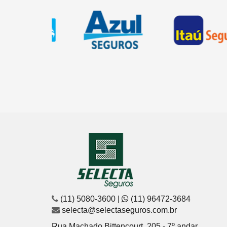
1
2
3
4
(11) 5080-3600 |
(11) 96472-3684
selecta@selectaseguros.com.br
Rua Machado Bittencourt, 205 - 7º andar